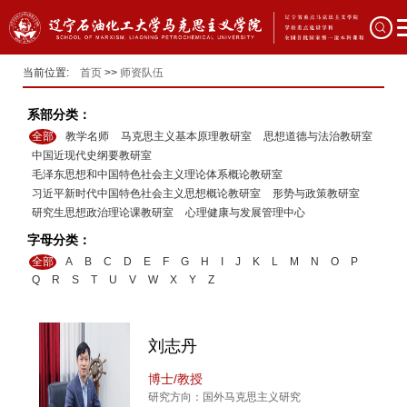
当前位置:
首页
>>
师资队伍
系部分类：
全部
教学名师
马克思主义基本原理教研室
思想道德与法治教研室
中国近现代史纲要教研室
毛泽东思想和中国特色社会主义理论体系概论教研室
习近平新时代中国特色社会主义思想概论教研室
形势与政策教研室
研究生思想政治理论课教研室
心理健康与发展管理中心
字母分类：
全部
A
B
C
D
E
F
G
H
I
J
K
L
M
N
O
P
Q
R
S
T
U
V
W
X
Y
Z
刘志丹
博士/教授
研究方向：国外马克思主义研究