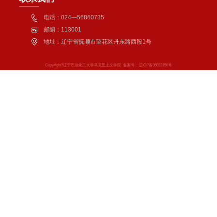
电话：024—56860735
邮编：113001
地址：辽宁省抚顺市望花区丹东路西段1号
Copyright?辽宁石油化工大学马克思主义学院 备案号：辽ICP备05022356号